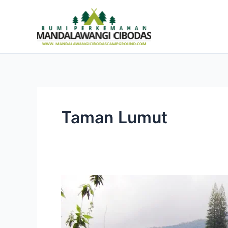
Skip
to
content
Taman Lumut
Kebun
Raya
Cibodas