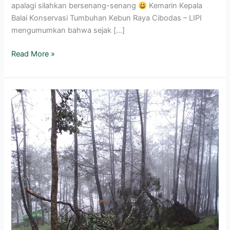
apalagi silahkan bersenang-senang
Kemarin Kepala
Balai Konservasi Tumbuhan Kebun Raya Cibodas – LIPI
mengumumkan bahwa sejak […]
Read More »
Mandalawangi
Cibodas,
Kebun
Raya
Cibodas
dan
Gunung
Gede
Pangrango
Tutup
Sementara