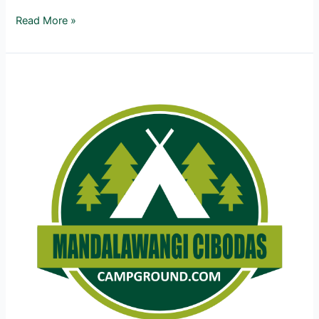
Read More »
Selamat
Datang
di
MandalawangiCibodasCampGround.com