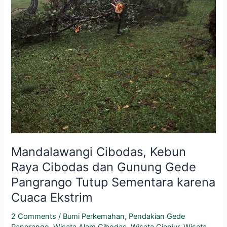
karena
Cuaca
Ekstrim
Mandalawangi Cibodas, Kebun
Raya Cibodas dan Gunung Gede
Pangrango Tutup Sementara karena
Cuaca Ekstrim
2 Comments
/
Bumi Perkemahan
,
Pendakian Gede
Pangrango
,
Wisata Alam Cibodas
,
Wisata Cianjur
,
Wisata