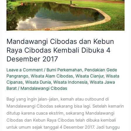
Kembali
Dibuka
4
Desember
2017
Mandawangi Cibodas dan Kebun
Raya Cibodas Kembali Dibuka 4
Desember 2017
Leave a Comment
/
Bumi Perkemahan
,
Pendakian Gede
Pangrango
,
Wisata Alam Cibodas
,
Wisata Cianjur
,
Wisata
Cipanas
,
Wisata Dunia
,
Wisata Indonesia
,
Wisata Jawa
Barat
/
Mandalawangi Cibodas
Bagi yang ingin jalan-jalan, kemah atau outbound di
Mandalawangi Cibodas sekarang bisa lagi. Setelah kemarin
ditutup karena cuaca ekstrim, sekarang Mandalawangi
Cibodas dan Kebun Raya Cibodas telah dibuka kembali
untuk umum sejak tanggal 4 Desember 2017. Jadi tunggu