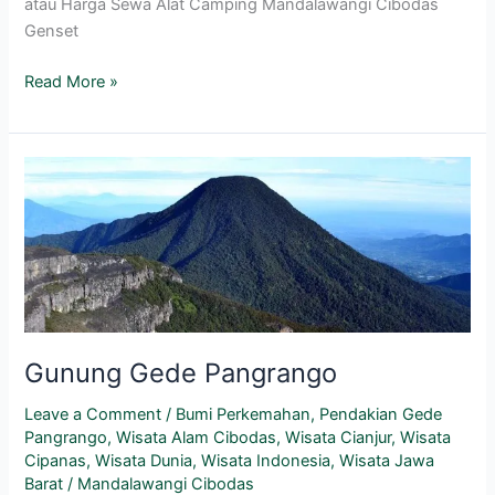
atau Harga Sewa Alat Camping Mandalawangi Cibodas
Genset
Read More »
Gunung
Gede
Pangrango
Gunung Gede Pangrango
Leave a Comment
/
Bumi Perkemahan
,
Pendakian Gede
Pangrango
,
Wisata Alam Cibodas
,
Wisata Cianjur
,
Wisata
Cipanas
,
Wisata Dunia
,
Wisata Indonesia
,
Wisata Jawa
Barat
/
Mandalawangi Cibodas