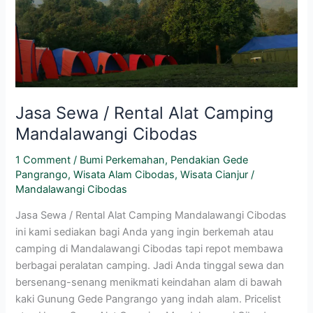
Alat
Camping
Mandalawangi
Cibodas
Jasa Sewa / Rental Alat Camping
Mandalawangi Cibodas
1 Comment
/
Bumi Perkemahan
,
Pendakian Gede
Pangrango
,
Wisata Alam Cibodas
,
Wisata Cianjur
/
Mandalawangi Cibodas
Jasa Sewa / Rental Alat Camping Mandalawangi Cibodas
ini kami sediakan bagi Anda yang ingin berkemah atau
camping di Mandalawangi Cibodas tapi repot membawa
berbagai peralatan camping. Jadi Anda tinggal sewa dan
bersenang-senang menikmati keindahan alam di bawah
kaki Gunung Gede Pangrango yang indah alam. Pricelist