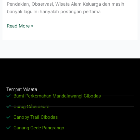
Pendakian, Observasi, Wisata Alam Keluarga dan masih
banyak lagi. Ini hanyalah postingan pertama
Read More »
Tempat Wisata
Bumi Perkemahan Mandalawangi Cibodas
Curug Cibeureum
Canopy Trail Cibodas
Gunung Gede Pangrango