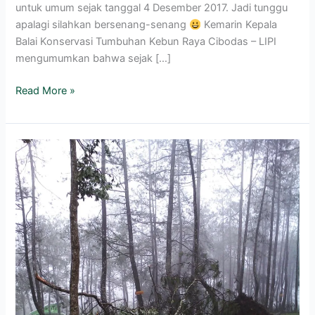
untuk umum sejak tanggal 4 Desember 2017. Jadi tunggu
apalagi silahkan bersenang-senang
Kemarin Kepala
Balai Konservasi Tumbuhan Kebun Raya Cibodas – LIPI
mengumumkan bahwa sejak […]
Read More »
Mandalawangi
Cibodas,
Kebun
Raya
Cibodas
dan
Gunung
Gede
Pangrango
Tutup