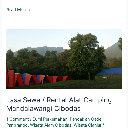
Read More »
Jasa
Sewa
/
Rental
Alat
Camping
Mandalawangi
Cibodas
Jasa Sewa / Rental Alat Camping
Mandalawangi Cibodas
1 Comment
/
Bumi Perkemahan
,
Pendakian Gede
Pangrango
,
Wisata Alam Cibodas
,
Wisata Cianjur
/