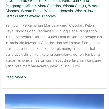
2 Comments
/
Bumi Perkemahan
,
Pendakian Gede
Pangrango
,
Wisata Alam Cibodas
,
Wisata Cianjur
,
Wisata
Cipanas
,
Wisata Dunia
,
Wisata Indonesia
,
Wisata Jawa
Barat
/
Mandalawangi Cibodas
Ya… Bumi Perkemahan Mandalawangi Cibodas, Kebun
Raya Cibodas dan Pendakian Gunung Gede Pangrango
Tutup Sementara karena Cuaca Ekstrim yang beberapa hari
ini melanda kawasan Cibodas dan sekitarnya. Penutupan
sementara ini dimaksudkan untuk menghindari hal-hal
yang tidak diinginkan karena banyaknya pohon tumbang,
luapan air sungan serta hujan lebat disertai angin kencang
yang bisa membahayakan pengunjung. Bumi
Read More »
Jasa
Guide
dan