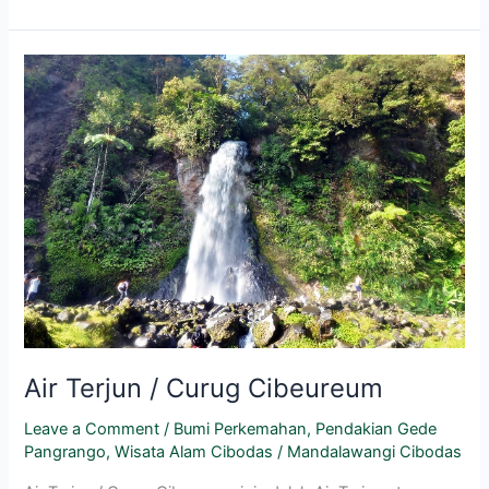
Air
Terjun
/
Curug
Cibeureum
Air Terjun / Curug Cibeureum
Leave a Comment
/
Bumi Perkemahan
,
Pendakian Gede
Pangrango
,
Wisata Alam Cibodas
/
Mandalawangi Cibodas