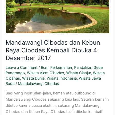
Cibodas
Kembali
Dibuka
4
Desember
2017
Mandawangi Cibodas dan Kebun
Raya Cibodas Kembali Dibuka 4
Desember 2017
Leave a Comment
/
Bumi Perkemahan
,
Pendakian Gede
Pangrango
,
Wisata Alam Cibodas
,
Wisata Cianjur
,
Wisata
Cipanas
,
Wisata Dunia
,
Wisata Indonesia
,
Wisata Jawa
Barat
/
Mandalawangi Cibodas
Bagi yang ingin jalan-jalan, kemah atau outbound di
Mandalawangi Cibodas sekarang bisa lagi. Setelah kemarin
ditutup karena cuaca ekstrim, sekarang Mandalawangi
Cibodas dan Kebun Raya Cibodas telah dibuka kembali