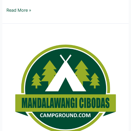
Read More »
Selamat
Datang
di
MandalawangiCibodasCampGround.com