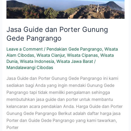
Porter
Gunung
Gede
Pangrango
Jasa Guide dan Porter Gunung
Gede Pangrango
Leave a Comment
/
Pendakian Gede Pangrango
,
Wisata
Alam Cibodas
,
Wisata Cianjur
,
Wisata Cipanas
,
Wisata
Dunia
,
Wisata Indonesia
,
Wisata Jawa Barat
/
Mandalawangi Cibodas
Jasa Guide dan Porter Gunung Gede Pangrango ini kami
sediakan bagi Anda yang ingin mendaki Gunung Gede
Pangrango tapi tidak memiliki pengalaman sehingga
membutuhkan jasa guide dan porter untuk membantu
kelancaran acara pendakian Anda. Harga Guide dan Porter
Gunung Gede Pangrango Berikut adalah daftar harga jasa
Porter dan Guide Gede Pangrango yang kami tawarkan,
Porter