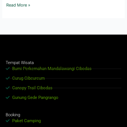
Read More »
Tempat Wisata
Bumi Perkemahan Mandalawangi Cibodas
Curug Cibeureum
Canopy Trail Cibodas
Gunung Gede Pangrango
Booking
Paket Camping