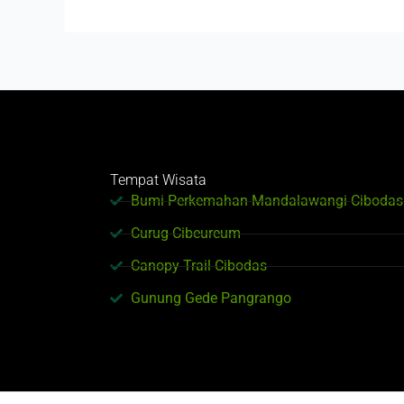
Tempat Wisata
Bumi Perkemahan Mandalawangi Cibodas
Curug Cibeureum
Canopy Trail Cibodas
Gunung Gede Pangrango