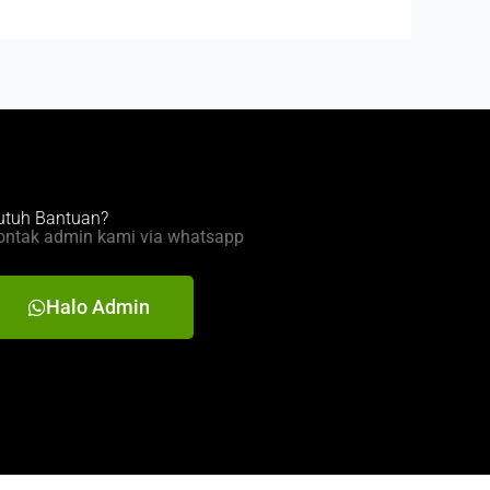
utuh Bantuan?
ontak admin kami via whatsapp
Halo Admin