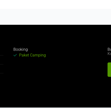
Booking
B
K
Paket Camping